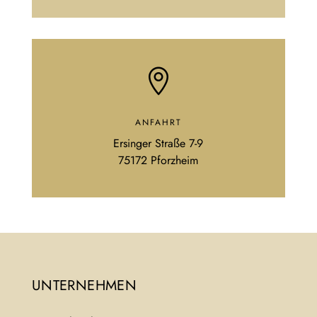

ANFAHRT
Ersinger Straße 7-9
75172 Pforzheim
UNTERNEHMEN